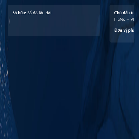
Sở hữu:
Sổ đỏ lâu dài
Chủ đầu tư
:
HaNo – VID.
Đơn vị phát 